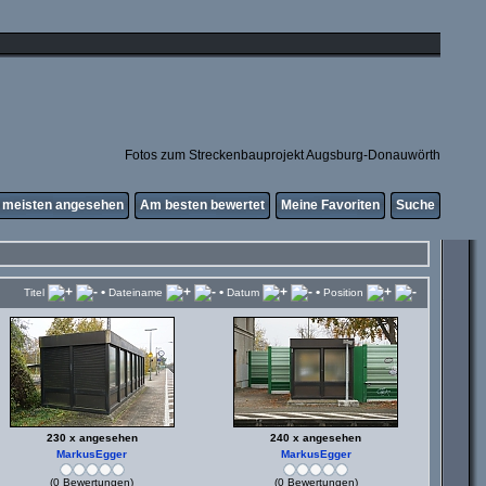
Fotos zum Streckenbauprojekt Augsburg-Donauwörth
meisten angesehen
Am besten bewertet
Meine Favoriten
Suche
•
•
•
Titel
Dateiname
Datum
Position
230 x angesehen
240 x angesehen
MarkusEgger
MarkusEgger
(0 Bewertungen)
(0 Bewertungen)