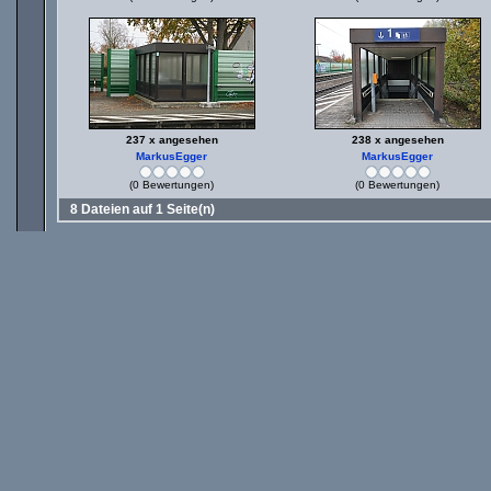
237 x angesehen
238 x angesehen
MarkusEgger
MarkusEgger
(0 Bewertungen)
(0 Bewertungen)
8 Dateien auf 1 Seite(n)