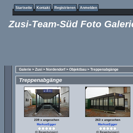
Startseite
Kontakt
Registrieren
Anmelden
Zusi-Team-Süd Foto Galeri
Galerie
>
Zusi
>
Nordendorf
>
Objektbau
>
Treppenabgänge
Treppenabgänge
239 x angesehen
263 x angesehen
MarkusEgger
MarkusEgger
(0 Bewertungen)
(0 Bewertungen)