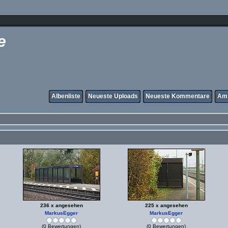
e
Albenliste
Neueste Uploads
Neueste Kommentare
Am 
236 x angesehen
225 x angesehen
MarkusEgger
MarkusEgger
(0 Bewertungen)
(0 Bewertungen)