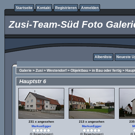
Startseite
Kontakt
Registrieren
Anmelden
Zusi-Team-Süd Foto Galeri
Albenliste
Neueste U
Galerie
>
Zusi
>
Westendorf
>
Objektbau
>
in Bau oder fertig
>
Haupt
Hauptstr 6
231 x angesehen
213 x angesehen
235
MarkusEgger
MarkusEgger
M
(0 Bewertungen)
(0 Bewertungen)
(0 