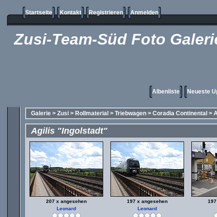
Startseite
Kontakt
Registrieren
Anmelden
Zusi-Team-Süd Foto Galeri
Albenliste
Neueste U
Galerie
>
Zusi
>
Rollmaterial
>
Triebwagen
>
Coradia Continental
>
A
Agilis "Ingolstadt"
207 x angesehen
197 x angesehen
197
Leonard
Leonard