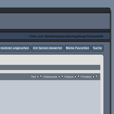
Fotos zum Streckenbauprojekt Augsburg-Donauwörth
meisten angesehen
Am besten bewertet
Meine Favoriten
Suche
•
•
•
Titel
Dateiname
Datum
Position