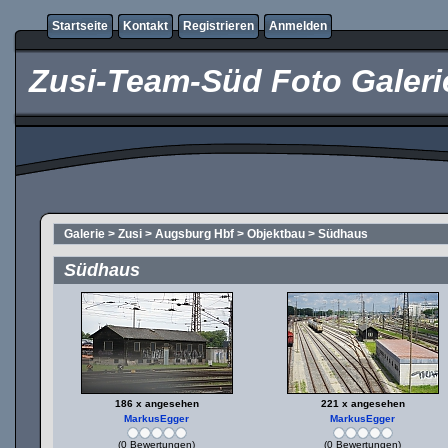
Startseite
Kontakt
Registrieren
Anmelden
Zusi-Team-Süd Foto Galeri
Galerie
>
Zusi
>
Augsburg Hbf
>
Objektbau
>
Südhaus
Südhaus
186 x angesehen
221 x angesehen
MarkusEgger
MarkusEgger
(0 Bewertungen)
(0 Bewertungen)