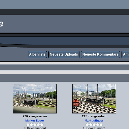
e
Albenliste
Neueste Uploads
Neueste Kommentare
Am 
220 x angesehen
215 x angesehen
MarkusEgger
MarkusEgger
(0 Bewertungen)
(0 Bewertungen)