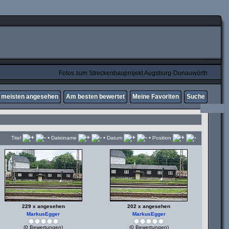
Fotos zum Streckenbauprojekt Augsburg-Donauwörth
meisten angesehen
Am besten bewertet
Meine Favoriten
Suche
•
•
•
Titel
Dateiname
Datum
Position
229 x angesehen
202 x angesehen
MarkusEgger
MarkusEgger
(0 Bewertungen)
(0 Bewertungen)