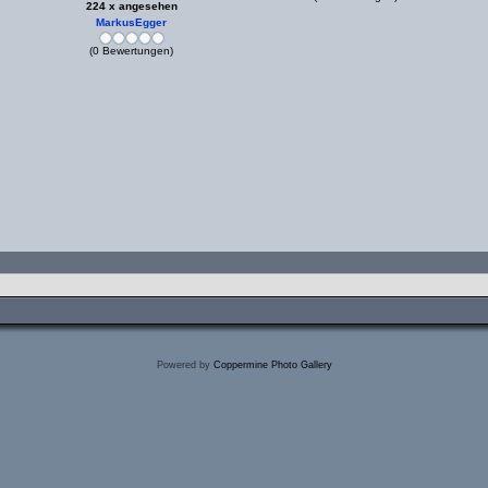
224 x angesehen
MarkusEgger
(0 Bewertungen)
Powered by
Coppermine Photo Gallery