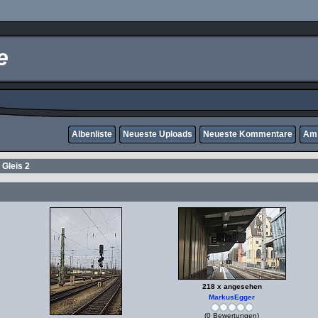
e
Albenliste
Neueste Uploads
Neueste Kommentare
Am 
>
Gleis 2
218 x angesehen
MarkusEgger
(0 Bewertungen)