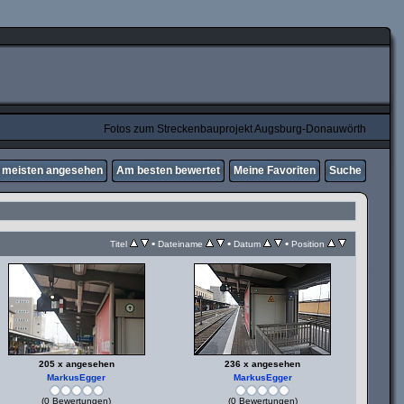
Fotos zum Streckenbauprojekt Augsburg-Donauwörth
meisten angesehen
Am besten bewertet
Meine Favoriten
Suche
•
•
•
Titel
Dateiname
Datum
Position
205 x angesehen
236 x angesehen
MarkusEgger
MarkusEgger
(0 Bewertungen)
(0 Bewertungen)