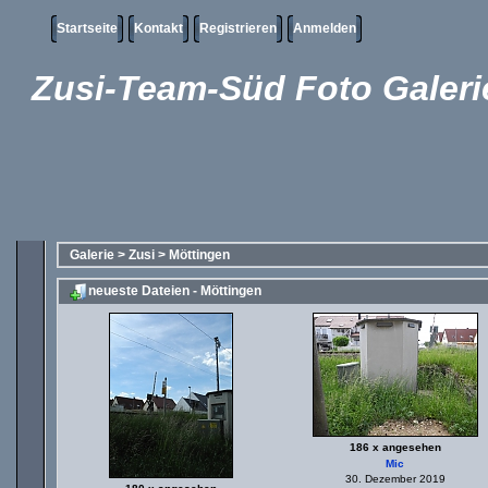
Startseite
Kontakt
Registrieren
Anmelden
Zusi-Team-Süd Foto Galeri
Galerie
>
Zusi
>
Möttingen
neueste Dateien - Möttingen
186 x angesehen
Mic
30. Dezember 2019