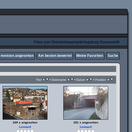
Fotos zum Streckenbauprojekt Augsburg-Donauwörth
meisten angesehen
Am besten bewertet
Meine Favoriten
Suche
•
•
•
Titel
Dateiname
Datum
Position
169 x angesehen
181 x angesehen
Leonard
Leonard