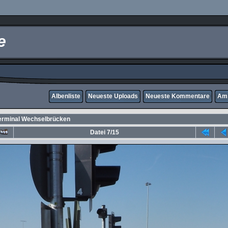
e
Albenliste
Neueste Uploads
Neueste Kommentare
Am 
erminal Wechselbrücken
Datei 7/15